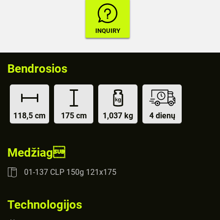
Bendrosios
118,5 cm
175 cm
1,037 kg
4 dienų
Medžiag
01-137 CLP 150g 121x175
Technologijos