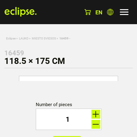
EN
Eclipse
»
LAUKO
»
MIESTO SVIESOS
»
16459 -
16459
118.5 × 175 CM
Number of pieces